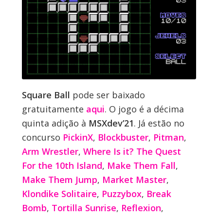
Square Ball
pode ser baixado
gratuitamente
aqui
. O jogo é a décima
quinta adição à
MSXdev’21
. Já estão no
concurso
PickinX
,
Blockbuster
,
Pitman
,
Arm Wrestler
,
Where Is it? The Quest
For the 10th Island
,
Make Them Fall
,
Make Them Jump
,
Market Master
,
Klondike Solitaire
,
Puzzybox
,
Break
Bomb
,
Tortilla Sunrise
,
Reflexion
,