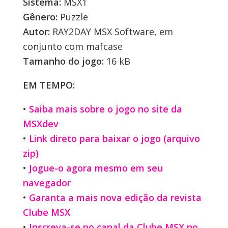
Sistema:
MSX1
Gênero:
Puzzle
Autor:
RAY2DAY MSX Software, em
conjunto com mafcase
Tamanho do jogo:
16 kB
EM TEMPO:
•
Saiba mais sobre o jogo no site da
MSXdev
•
Link direto para baixar o jogo (arquivo
zip)
•
Jogue-o agora mesmo em seu
navegador
•
Garanta a mais nova edição da revista
Clube MSX
•
Inscreva-se no canal da Clube MSX no