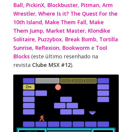
Ball
,
PickinX
,
Blockbuster
,
Pitman
,
Arm
Wrestler
,
Where Is it? The Quest For the
10th Island
,
Make Them Fall
,
Make
Them Jump
,
Market Master
,
Klondike
Solitaire
,
Puzzybox
,
Break Bomb
,
Tortilla
Sunrise
,
Reflexion
,
Bookworm
e
Tool
Blocks
(este último resenhado na
revista
Clube MSX #12
).