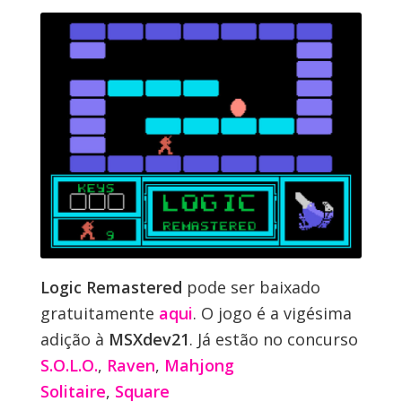
Logic Remastered
pode ser baixado
gratuitamente
aqui
. O jogo é a vigésima
adição à
MSXdev21
. Já estão no concurso
S.O.L.O.
,
Raven
,
Mahjong
Solitaire
,
Square