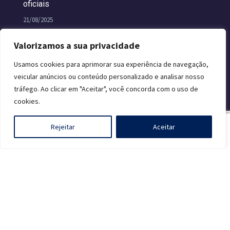
oficiais
21/08/2025
Valorizamos a sua privacidade
Usamos cookies para aprimorar sua experiência de navegação,
veicular anúncios ou conteúdo personalizado e analisar nosso
tráfego. Ao clicar em "Aceitar", você concorda com o uso de
cookies.
São Paulo MSX Summit 2025 – Highlights |
Melhores Momentos
0
Rejeitar
Aceitar
28/07/2025
Maiden’s Extreme Fist – BUN-GA-RUA é o
vencedor da MSXdev24