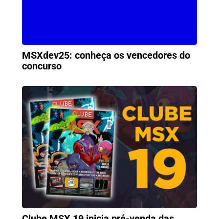
MSXdev25: conheça os vencedores do
concurso
Clube MSX 19 inicia pré-venda das