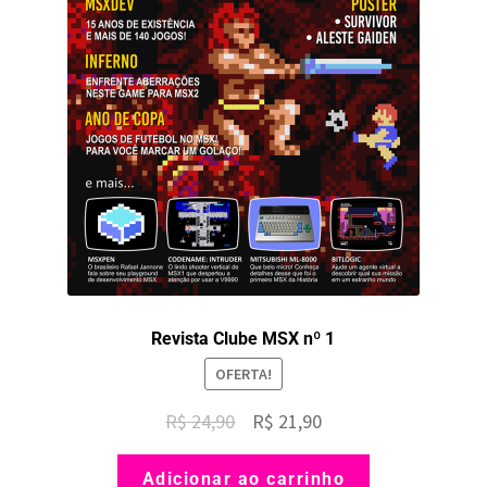
Revista Clube MSX nº 1
OFERTA!
O
O
R$
24,90
R$
21,90
preço
preço
Adicionar ao carrinho
original
atual