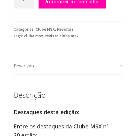
Adicionar ao carrinho
Clube
MSX
nº
20
Categorias:
Clube MSX
,
Revistas
Tags:
clube msx
,
revista clube msx
(Português)
quantidade
Descrição
Descrição
Destaques desta edição:
Entre os destaques da
Clube MSX nº
20
estão: