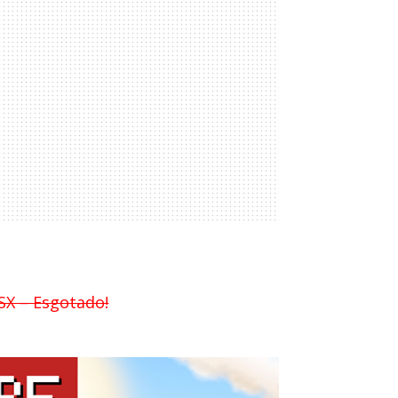
SX – Esgotado!