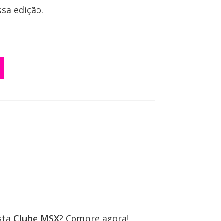
sa edição.
ista
Clube MSX
? Compre agora!