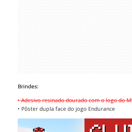
Brindes:
• Adesivo resinado dourado com o logo do M
• Pôster dupla face do jogo Endurance