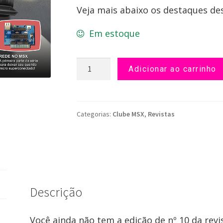
Veja mais abaixo os destaques des
Em estoque
Revista
Adicionar ao carrinho
Clube
MSX
nº
10
Categorias:
Clube MSX
,
Revistas
quantidade
Descrição
Você ainda não tem a edição de nº 10 da rev