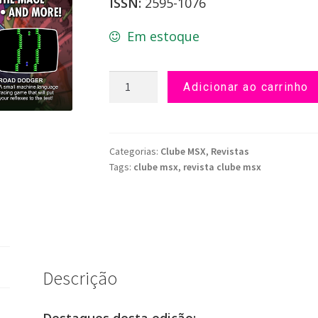
ISSN:
2595-1076
Em estoque
Revista
Adicionar ao carrinho
Clube
MSX
nº
19
Categorias:
Clube MSX
,
Revistas
Tags:
clube msx
,
revista clube msx
(Inglês)
quantidade
Descrição
Destaques desta edição: