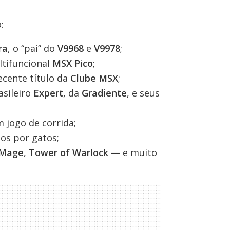
:
ra
, o “pai” do
V9968
e
V9978
;
ltifuncional
MSX Pico
;
recente título da
Clube MSX
;
sileiro
Expert
, da
Gradiente
, e seus
 jogo de corrida;
os por gatos;
 Mage
,
Tower of Warlock
— e muito