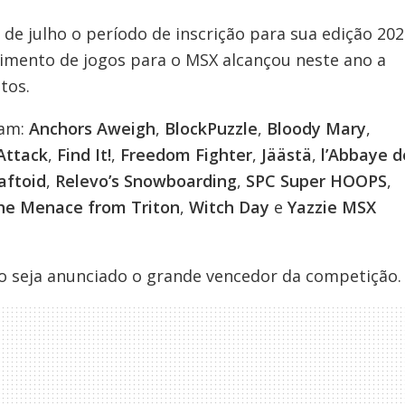
de julho o período de inscrição para sua edição 202
vimento de jogos para o MSX alcançou neste ano a
tos.
am:
Anchors Aweigh
,
BlockPuzzle
,
Bloody Mary
,
Attack
,
Find It!
,
Freedom Fighter
,
Jäästä
,
l’Abbaye d
aftoid
,
Relevo’s Snowboarding
,
SPC Super HOOPS
,
he Menace from Triton
,
Witch Day
e
Yazzie MSX
o seja anunciado o grande vencedor da competição.