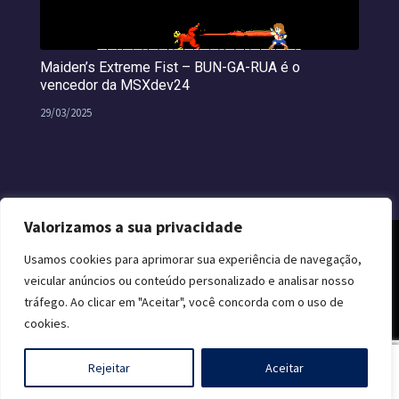
Maiden’s Extreme Fist – BUN-GA-RUA é o
vencedor da MSXdev24
29/03/2025
Valorizamos a sua privacidade
Usamos cookies para aprimorar sua experiência de navegação,
veicular anúncios ou conteúdo personalizado e analisar nosso
tráfego. Ao clicar em "Aceitar", você concorda com o uso de
cookies.
0
Rejeitar
Aceitar
© 2026 CLUBE MSX. TODOS OS DIREITOS RESERVADOS.