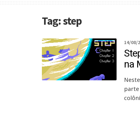
Tag:
step
14/08/
Step
na 
Neste 
parte
colôn