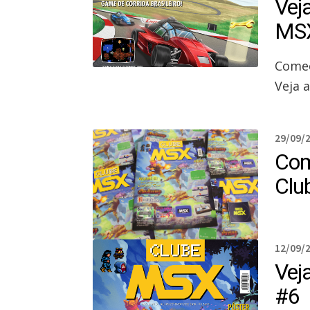
Vej
MS
Começ
Veja 
29/09/
Com
Clu
12/09/
Vej
#6