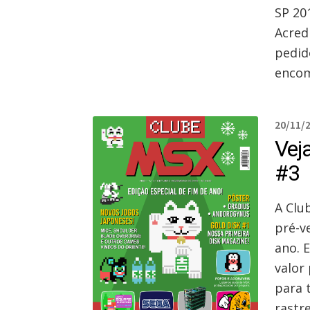
SP 201
Acred
pedid
encom
20/11/
Vej
#3
A Club
pré-v
ano. 
valor
para 
rastre