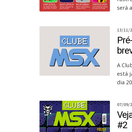
será 
13/11/
Pré
bre
A Clu
está 
dia 2
07/09/
Vej
#2