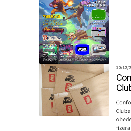
10/12/
Com
Clu
Confo
Clube
obede
fizer