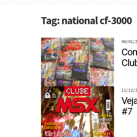
Tag:
national cf-3000
06/01/
Com
Clu
11/12/
Vej
#7