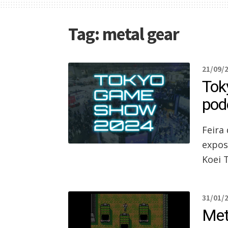
Tag:
metal gear
21/09/
Tok
pod
Feira
expos
Koei 
31/01/
Met