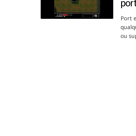
por
Port 
qualq
ou su