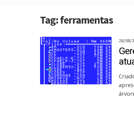
Tag:
ferramentas
28/08/
Ger
atu
Criad
apres
árvor