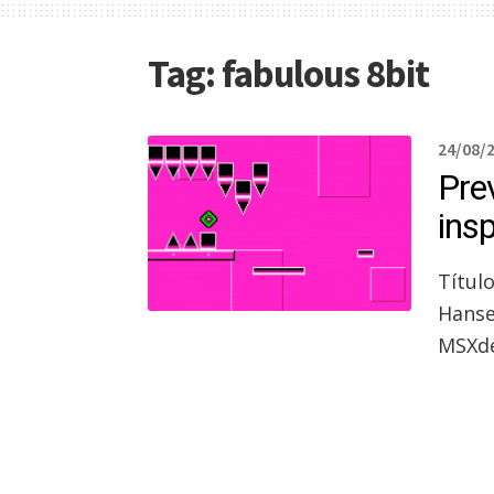
Tag:
fabulous 8bit
24/08/
Pre
ins
Títul
Hansen
MSXde