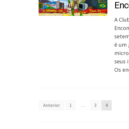
Enc
A Clu
Encon
setem
é um 
micro
seus i
Os en
Paginação
Anterior
1
…
3
4
de
posts