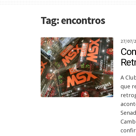
Tag:
encontros
27/07/
Con
Ret
A Clu
que r
retro
acont
Senad
Cambu
confi