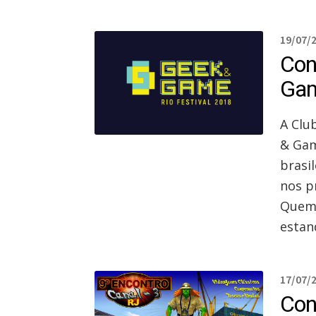
19/07/
Con
Gam
A Clu
& Gam
brasi
nos pr
Quem 
estand
17/07/
Con