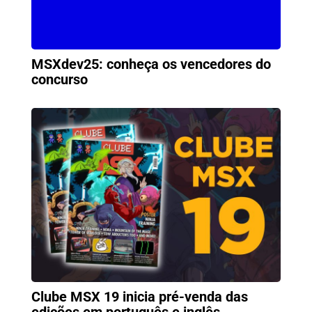
MSXdev25: conheça os vencedores do
concurso
Clube MSX 19 inicia pré-venda das
edições em português e inglês