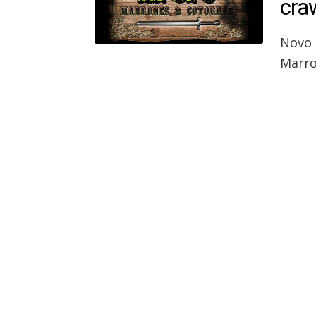
cra
Novo 
Marro