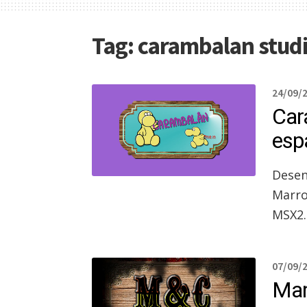
Tag:
carambalan stud
24/09/
Car
esp
Desen
Marro
MSX2.
07/09/
Mar