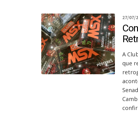
27/07/
Con
Ret
A Clu
que r
retro
acont
Senad
Cambu
confi