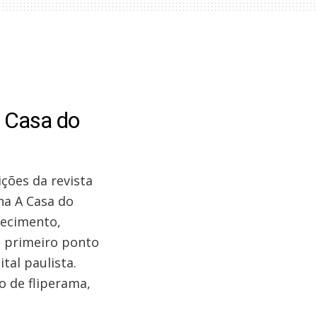
 Casa do
ições da revista
na A Casa do
lecimento,
o primeiro ponto
tal paulista.
o de fliperama,