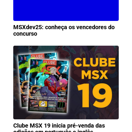
MSXdev25: conheça os vencedores do
concurso
Clube MSX 19 inicia pré-venda das
edições em português e inglês