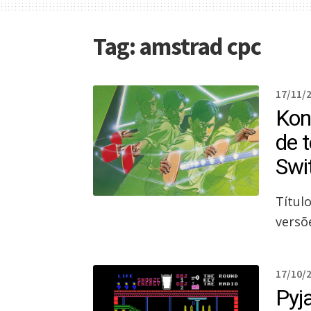
Tag:
amstrad cpc
17/11/
Kon
de 
Swi
Títul
versõ
17/10/
Pyj