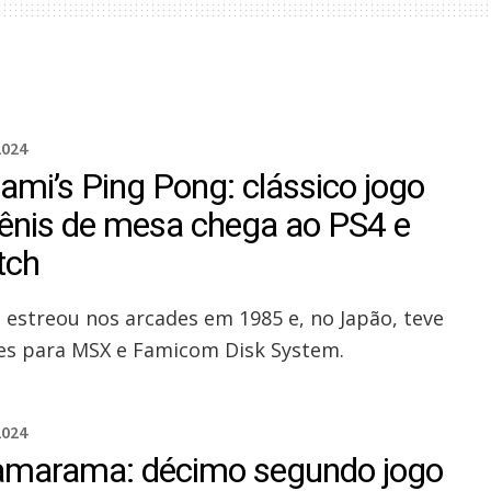
2024
ami’s Ping Pong: clássico jogo
tênis de mesa chega ao PS4 e
tch
o estreou nos arcades em 1985 e, no Japão, teve
es para MSX e Famicom Disk System.
2024
amarama: décimo segundo jogo