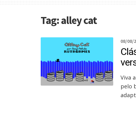
Tag:
alley cat
08/08/
Clá
ver
Viva 
pelo 
adapt