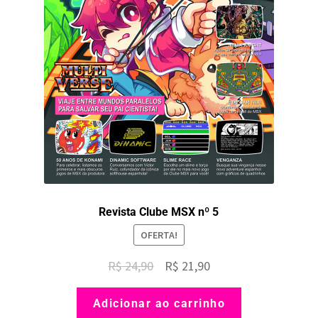
Revista Clube MSX nº 5
OFERTA!
O
O
R$
24,90
R$
21,90
preço
preço
Adicionar ao carrinho
original
atual