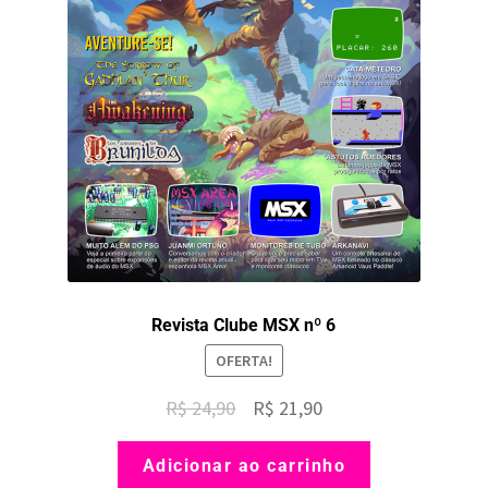
Revista Clube MSX nº 6
OFERTA!
O
O
R$
24,90
R$
21,90
preço
preço
Adicionar ao carrinho
original
atual