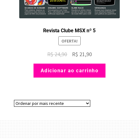
Revista Clube MSX nº 5
OFERTA!
O
O
R$
24,90
R$
21,90
preço
preço
Adicionar ao carrinho
original
atual
era:
é:
R$ 24,90.
R$ 21,90.