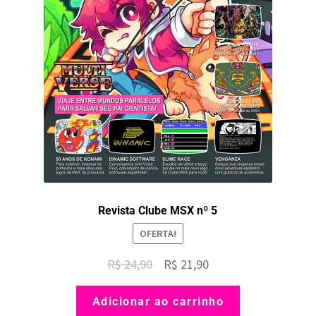
Revista Clube MSX nº 5
OFERTA!
O
O
R$
24,90
R$
21,90
preço
preço
Adicionar ao carrinho
original
atual