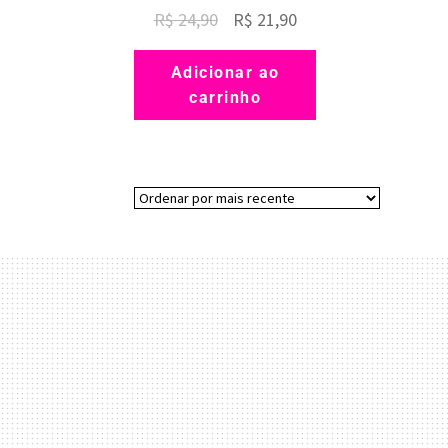
O
O
R$
24,90
R$
21,90
preço
preço
Adicionar ao
original
atual
carrinho
era:
é:
R$ 24,90.
R$ 21,90.