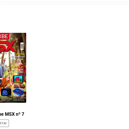
be MSX nº 7
RTA!