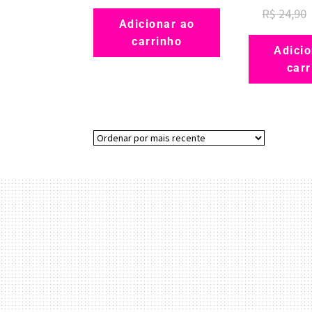
R$
24,90
Adicionar ao
carrinho
Adicio
carr