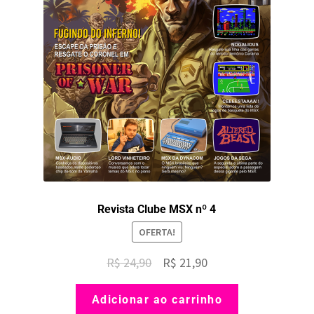
Revista Clube MSX nº 4
OFERTA!
O
O
R$
24,90
R$
21,90
preço
preço
Adicionar ao carrinho
original
atual