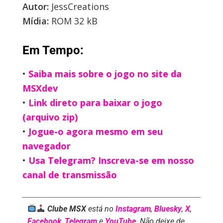
Autor:
JessCreations
Mídia:
ROM 32 kB
Em Tempo:
•
Saiba mais sobre o jogo no site da
MSXdev
•
Link direto para baixar o jogo
(arquivo zip)
•
Jogue-o agora mesmo em seu
navegador
•
Usa Telegram? Inscreva-se em nosso
canal de transmissão
Clube MSX
está no
Instagram
,
Bluesky
,
X
,
Facebook
,
Telegram
e
YouTube
. Não deixe de