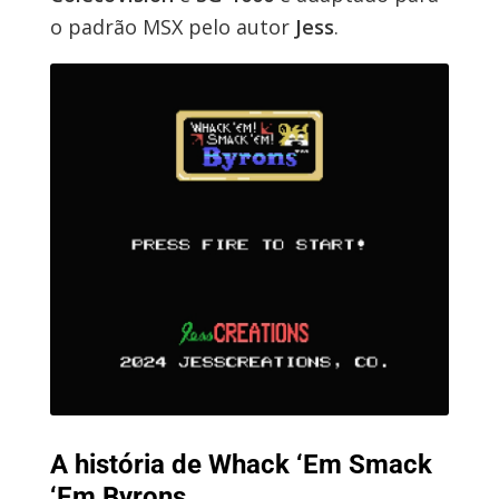
o padrão MSX pelo autor
Jess
.
A história de Whack ‘Em Smack
‘Em Byrons