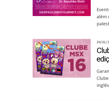
Event
além 
pales
30/01/
Clu
edi
Garan
Clube
inglês