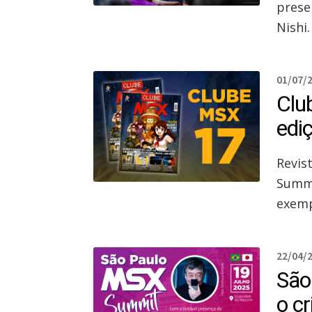
prese
Nishi.
01/07/
Clu
edi
Revis
Summi
exemp
22/04/
São
o c