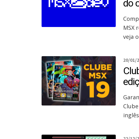
do 
Compe
MSX r
veja 
20/01/
Clu
edi
Garan
Clube
inglês
22/12/