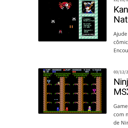
Kan
Nat
Ajude
cômic
Encou
03/12/
Ninj
MSX
Game 
com m
de Nin