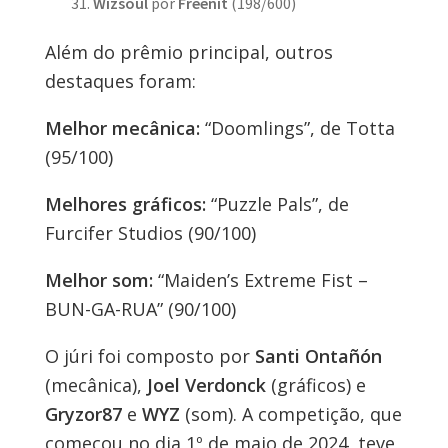
Wizsoul
por
Freenit
(198/600)
Além do prêmio principal, outros
destaques foram:
Melhor mecânica:
“Doomlings”, de Totta
(95/100)
Melhores gráficos:
“Puzzle Pals”, de
Furcifer Studios (90/100)
Melhor som:
“Maiden’s Extreme Fist –
BUN-GA-RUA” (90/100)
O júri foi composto por
Santi Ontañón
(mecânica),
Joel Verdonck
(gráficos) e
Gryzor87
e
WYZ
(som). A competição, que
começou no dia 1º de maio de 2024, teve