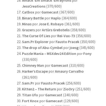
Whack ‘Em Smack ‘Em Byrons
por
JessCreations
(370/600)
Catbox
por
Gamecast
(367/600)
Binary Battle
por
Haplo
(364/600)
Minas
por
Jose E. Robayo
(361/600)
Grazers
por
Artūrs Grebstelis
(358/600)
The Curse Of Lies
por
Rei-Vax-73
(356/600)
Sam.Pr Explorer
por
Fausto Pracek
(350/600)
The drop of Abu-Cymbel
por
joesg
(345/600)
Puzzle Mania – MSXdev24 Edition
por
Fony
(330/600)
Chimney Man
por
Gamecast
(310/600)
Harker’s Escape
por
Amaury Carvalho
(261/600)
Sam.Pr
por
Fausto Pracek
(256/600)
Kitten2 – The Return
por
ZioOry
(251/600)
Titan Ufo
por
Gamecast
(240/600)
Fort Knox
por
Gamecast
(129/600)