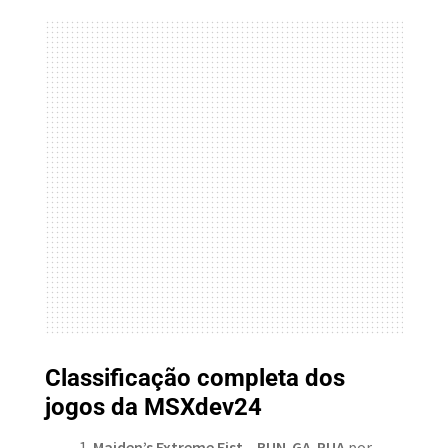
Classificação completa dos
jogos da MSXdev24
Maiden’s Extreme Fist – BUN-GA-RUA
por