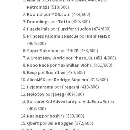
Retromixis
(513/600)
Room 5
por
MO5.com
(484/600)
Doomlings
por
Totta
(480/600)
Puzzle Pals
por
Furcifer Studios
(474/600)
Princess Paloma’s Rescue
por
InfiniteMSX
(464/600)
Super Sokoban
por
2NICE
(458/600)
A Great New World
por
Phaze101
(451,4/600)
Robo Race
por
Maximilian Wöhrl
(451/600)
Beep
por
Breinthee
(430/600)
AlienMSX
por
Rodrigo Siqueira
(423/600)
Pyjamarama
por
Fregarni
(410/600)
Molotov
por
joesg
(409/600)
Sorcerer Kid Adventure
por
VidaExtraRetro
(407/600)
Racing
por
bosh77
(393/600)
Qbert
por
Jelle Roggen
(372/600)